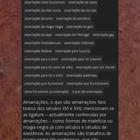
amarrações como funcionam
amarrações da cabra
amarrações da mão morta
amarrações das bruxas
amarrações de amor
amarrações de cemitério
amarrações de magia negra
amarrações do galo
amarrações do sapo
amarrações em Portugal
amarrações gay
amarrações homossexuais
amarrações infalíveis
amarrações lésbicas
amarrações para luxuria
amarrações para o amor
amarrações para ter amante
amarrações para ter amor de volta
amarrações para ter marido
amarrações para ter o amor
amarrações poderosas
amarrações que funcionam
amarrações que funcionaram
como funcionam as amarrações
o que são amarrações
Amarrações, o que são amarrações Nos
textos dos séculos XVI e XVII, mencionam-se
as ligature – actualmente conhecidas por
amarrações – como formas de maleficia ou
magia negra já com séculos e séculos de
existência. As amarrações são trabalhos de
magia negra tão poderosos, que são