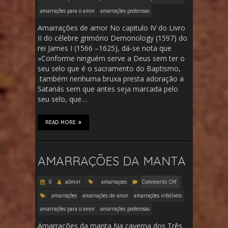
amarrações para o amor
amarrações poderosas
Amarrações de amor No capitulo IV do Livro
II do célebre grimório Demonology (1597) do
rei James I (1566 –1625), dá-se nota que
«Conforme ninguém serve a Deus sem ter o
seu selo que é o sacramento do Baptismo,
também nenhuma bruxa presta adoração a
Satanás sem que antes seja marcada pelo
seu selo, que…
READ MORE
AMARRAÇÕES DA MANTA
0
admin
amarraçoes
Comments Off
amarrações
amarrações de amor
amarrações infalíveis
amarrações para o amor
amarrações poderosas
Amarrações da manta Na caverna dos Três