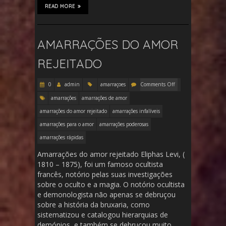
READ MORE
AMARRAÇÕES DO AMOR
REJEITADO
0
admin
amarraçoes
Comments Off
amarrações
amarrações de amor
amarrações do amor rejeitado
amarrações infalíveis
amarrações para o amor
amarrações poderosas
amarrações rápidas
Amarrações do amor rejeitado Eliphas Levi, (
1810 – 1875), foi um famoso ocultista
francês, notório pelas suas investigações
sobre o oculto e a magia. O notório ocultista
e demonologista não apenas se debruçou
sobre a história da bruxaria, como
sistematizou e catalogou hierarquias de
demónios, e também se debruçou muito