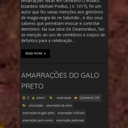
Amarrações feitas em cemitério O erudito
bizantino Michael Psellus, ( n. 1017), foi um
autor que fez varias menções aos grimórios
de magia negra do rei Salomão , e dos seus
saberes que permitiam invocar e controlar
demónios. Na sua obra De Deamonibus, faz-
se menção ao uso de cemitérios e corpos de
defuntos para a celebração…
READ MORE
AMARRAÇÕES DO GALO
PRETO
0
admin
amarraçoes
Comments Off
amarrações
amarrações de amor
amarrações do galo preto
amarrações infalíveis
amarrações para o amor
amarrações poderosas