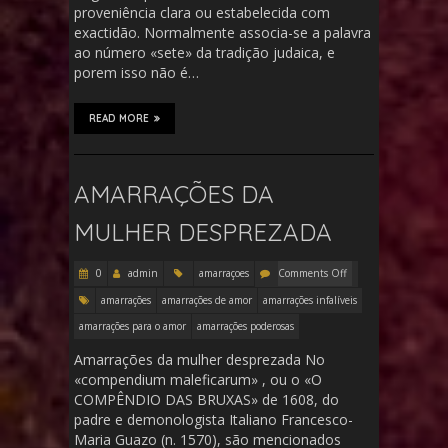
proveniência clara ou estabelecida com
exactidão. Normalmente associa-se a palavra
ao número «sete» da tradição judaica, e
porem isso não é…
READ MORE
AMARRAÇÕES DA
MULHER DESPREZADA
0
admin
amarraçoes
Comments Off
amarrações
amarrações de amor
amarrações infalíveis
amarrações para o amor
amarrações poderosas
Amarrações da mulher desprezada No
«compendium maleficarum» , ou o «O
COMPÊNDIO DAS BRUXAS» de 1608, do
padre e demonologista Italiano Francesco-
Maria Guazo (n. 1570), são mencionados