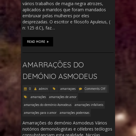
vários trabalhos de magia negra atrozes,
aplicados a maridos que foram mandados
embruxar pelas mulheres por eles
desprezadas. O escritor e filosofo Apuleius, (
n: 125 d.C), faz…
READ MORE
AMARRAÇÕES DO
DEMÓNIO ASMODEUS
0
admin
amarraçoes
Comments Off
amarrações
amarrações de amor
amarrações do demónio Asmodeus
amarrações infalíveis
amarrações para o amor
amarrações poderosas
Amarrações do demónio Asmodeus Vários
notórios demonologistas e célebres teólogos
consubstanciam esta realidade. Nicolas