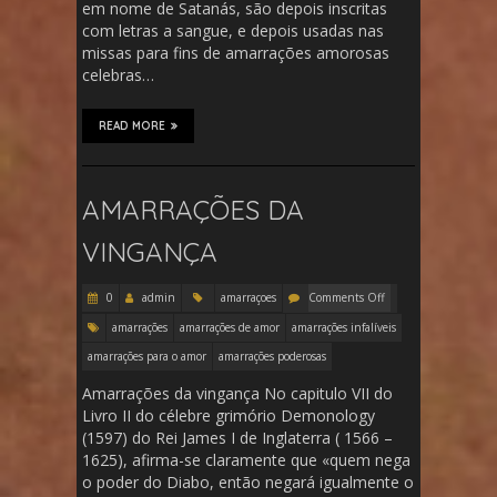
em nome de Satanás, são depois inscritas
com letras a sangue, e depois usadas nas
missas para fins de amarrações amorosas
celebras…
READ MORE
AMARRAÇÕES DA
VINGANÇA
0
admin
amarraçoes
Comments Off
amarrações
amarrações de amor
amarrações infalíveis
amarrações para o amor
amarrações poderosas
Amarrações da vingança No capitulo VII do
Livro II do célebre grimório Demonology
(1597) do Rei James I de Inglaterra ( 1566 –
1625), afirma-se claramente que «quem nega
o poder do Diabo, então negará igualmente o