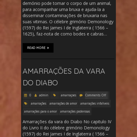
demónio pode tomar o corpo de um animal,
para acompanhar uma bruxa e ajuda-la a
disseminar contaminações de bruxaria nas
suas vitimas. O célebre grimório Demonology
(1597) do Rei James I de Inglaterra ( 1566 –
1625), faz-nota de como bodes e cabras…
READ MORE
AMARRAÇÕES DA VARA
DO DIABO
0
admin
amarraçoes
Comments Off
amarrações
amarrações de amor
amarrações infalíveis
amarrações para o amor
amarrações poderosas
Amarrações da vara do Diabo No capitulo IV
do Livro II do célebre grimório Demonology
(1597) do Rei James I de Inglaterra ( 1566 –