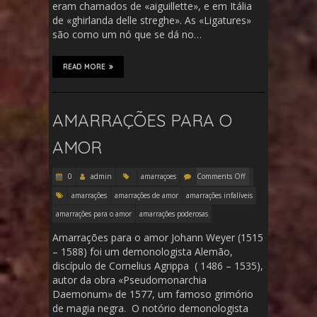
eram chamados de «aiguillette», e em Itália
de «ghirlanda delle streghe». As «Ligatures»
são como um nó que se dá no…
READ MORE
AMARRAÇÕES PARA O
AMOR
0
admin
amarraçoes
Comments Off
amarrações
amarrações de amor
amarrações infalíveis
amarrações para o amor
amarrações poderosas
Amarrações para o amor Johann Weyer (1515
– 1588) foi um demonologista Alemão,
discípulo de Cornelius Agrippa ( 1486 – 1535),
autor da obra «Pseudomonarchia
Daemonum» de 1577, um famoso grimório
de magia negra. O notório demonologista