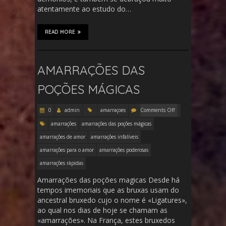
atentamente ao estudo do…
READ MORE
AMARRAÇÕES DAS
POÇÕES MÁGICAS
0
admin
amarraçoes
Comments Off
amarrações
amarrações das poções mágicas
amarrações de amor
amarrações infalíveis
amarrações para o amor
amarrações poderosas
amarrações rápidas
Amarrações das poções magicas Desde há
tempos imemoriais que as bruxas usam do
ancestral bruxedo cujo o nome é «Ligatures»,
ao qual nos dias de hoje se chamam as
«amarrações». Na França, estes bruxedos