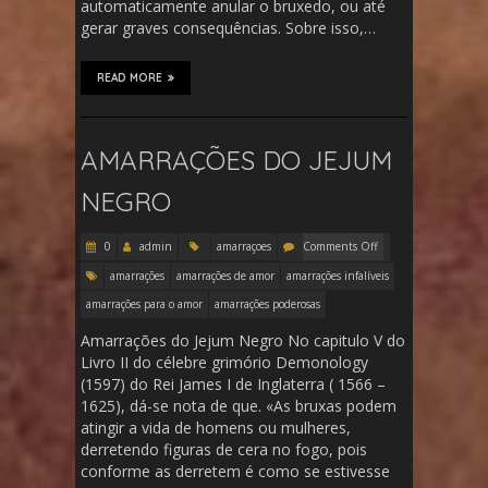
automaticamente anular o bruxedo, ou até
gerar graves consequências. Sobre isso,…
READ MORE
AMARRAÇÕES DO JEJUM
NEGRO
0
admin
amarraçoes
Comments Off
amarrações
amarrações de amor
amarrações infalíveis
amarrações para o amor
amarrações poderosas
Amarrações do Jejum Negro No capitulo V do
Livro II do célebre grimório Demonology
(1597) do Rei James I de Inglaterra ( 1566 –
1625), dá-se nota de que. «As bruxas podem
atingir a vida de homens ou mulheres,
derretendo figuras de cera no fogo, pois
conforme as derretem é como se estivesse