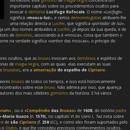
Vermelho
», este
grimório
de
magia negra
concentra um
importante capítulo sobre os procedimentos ocultos para
invocar o
demónio
Lucifuge Rofocale
. O nome «
Lucifuge
»
significa «
mosca-luz
», e certos
demonologistas
atribuem-lhe
uma relação directa a
Lucifer
, que significa «
portador de luz
».
seja um dos nomes atribuídos a
Lucifer
, já depois da sua queda, e de
atuto de
demónio
, associando-a á «mosca», coisa que também o
nome na verdade significa «senhor das moscas», o príncipe do
res ocultos, que as
bruxas
invocam aos
demónios
e espíritos de
orias de
magia negra
, com as quais elas executam as suas
as
bruxarias
, era a
amarração
do espelho de
Cipriano
.
aiores
bruxos
de todos os tempos, e isso está historicamente
encontrados sobre esse
bruxo
. Não admira por isso, que apareça
autores dos mais célebres
grimórios
da história. E há vários
arum
» , ou o «
Compêndio
das
Bruxas
» de
1608
, do notório
padre
o-Maria Guazo
(n.
1570
), no capitulo VI do Livro I, faz nota sobre
ra
de
são
Cipriano
(f.
258
d.C), e como eles foram suportados pelo
m o
Diabo
, e que lhe concedeu preciosos conhecimentos ocultos.