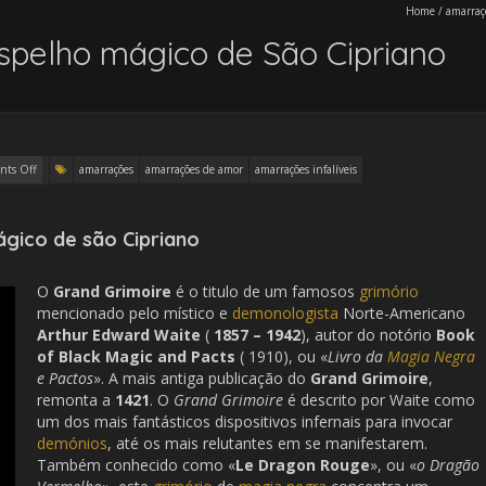
Home
/
amarraç
pelho mágico de São Cipriano
ts Off
amarrações
amarrações de amor
amarrações infalíveis
gico de são Cipriano
O
Grand Grimoire
é o titulo de um famosos
grimório
mencionado pelo místico e
demonologista
Norte-Americano
Arthur Edward Waite
(
1857 – 1942
), autor do notório
Book
of Black Magic and Pacts
( 1910), ou «
Livro da
Magia Negra
e Pactos
». A mais antiga publicação do
Grand Grimoire
,
remonta a
1421
. O
Grand Grimoire
é descrito por Waite como
um dos mais fantásticos dispositivos infernais para invocar
demónios
, até os mais relutantes em se manifestarem.
Também conhecido como «
Le Dragon Rouge
», ou «
o Dragão