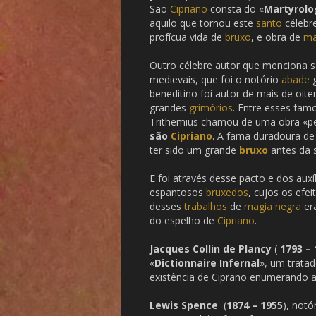
São
Cipriano
consta do «
Martyrol
aquilo que tornou este
santo
célebre
profícua vida de
bruxo
, e obra de
ma
Outro célebre autor que menciona 
medievais, que foi o notório
abade
g
beneditino foi autor de mais de oite
grandes
grimórios
. Entre esses fa
Trithemius chamou de uma obra «pest
são
Cipriano
. A fama duradoura d
ter sido um grande
bruxo
antes da 
E foi através desse pacto e dos auxí
espantosos
bruxedos
, cujos os efe
desses
trabalhos
de
magia negra
er
do espelho de
Cipriano
.
Jacques Collin de Plancy
(
1793 – 
«
Dictionnaire Infernal
», um trata
existência de Ciprano enumerando 
Lewis Spence
(
1874 – 1955
), notó