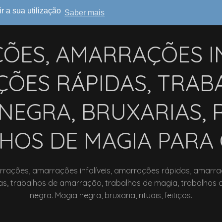
ir a sua utilização
Saber mais
ES, AMARRAÇÕES IN
ÕES RÁPIDAS, TRAB
NEGRA, BRUXARIAS, R
HOS DE MAGIA PARA
rações, amarrações infalíveis, amarrações rápidas, amarr
s, trabalhos de amarração, trabalhos de magia, trabalhos 
negra. Magia negra, bruxaria, rituais, feitiços.