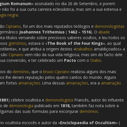
ogium Romanum
» assinalado no dia 26 de Setembro, e porem
 não foi a sua curta carreira eclesiástica, mas sim a sua extensa e
gia negra
.
são
Cipriano
, foi um dos mais reputados teólogos e
demonologistas
ermânico
Joahannes Trithemius
(
1462 – 1516
). O
abade
nta títulos versando sobre preciosos saberes ocultos, e leu todos os
mosos
grimórios
, estava o «
The Book of the Four Kings
», ao qual
ilenta», e que atribui a origem destes «
trabalhos
amaldiçoados» a
e são
Cipriano
vem não da sua vida religiosa, mas sim do facto dele
sua conversão, e ter celebrado um
Pacto
com o
Diabo
.
lios do
demónio
, que o
bruxo
Cipriano
realizou alguns dos mais
itos lhe deram reputação pelos quatro cantos do mundo. Alguns
am fortes
amarrações
. Uma dessas
amarrações
, era a
amarração
1881
) célebre ocultista e
demonologista
Francês, autor do influente
do de
demonologia
publicado em
1818,
também faz nota sobre a
algumas das suas formulas para exconjurar
demónios
.
rio ocultista escocês e autor da «
Enciclopaedia of Occultism
» (