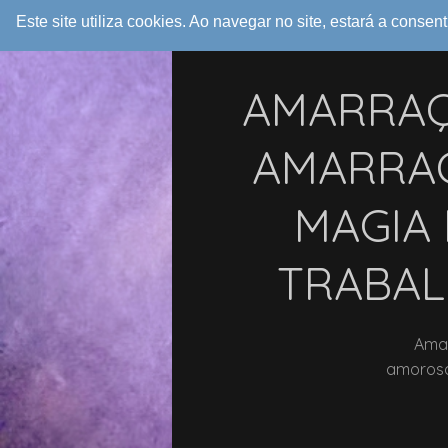
Este site utiliza cookies. Ao navegar no site, estará a consent
AMARRAÇÕ
AMARRAÇ
MAGIA 
TRABAL
Amar
amorosa