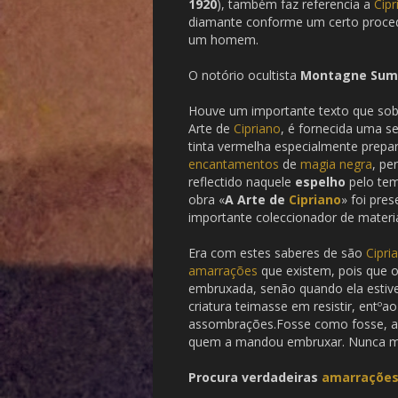
1920
), também faz referencia a
Cipr
diamante conforme um certo proced
um homem.
O notório ocultista
Montagne Su
Houve um importante texto que sob
Arte de
Cipriano
, é fornecida uma 
tinta vermelha especialmente prepa
encantamentos
de
magia negra
, pe
reflectido naquele
espelho
pelo tem
obra «
A Arte de
Cipriano
» foi pre
importante coleccionador de materia
Era com estes saberes de são
Cipri
amarrações
que existem, pois que 
embruxada, senão quando ela estiv
criatura teimasse em resistir, entºa
assombrações.Fosse como fosse, a
quem a mandou embruxar. Nunca ma
Procura verdadeiras
amarraçõe