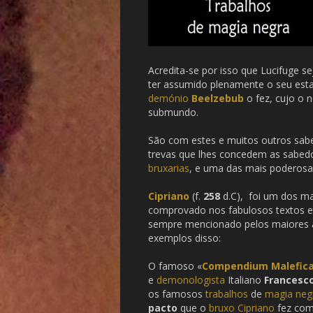
Acredita-se por isso que Lucifuge 
ter assumido plenamente o seu est
demónio
Beelzebub
o fez, cujo o 
submundo.
São com estes e muitos outros sabe
trevas que lhes concedem as sabed
bruxarias
, e uma das mais poderos
Cipriano
(f.
258
d.C), foi um dos m
comprovado nos fabulosos textos 
sempre mencionado pelos maiores 
exemplos disso:
O famoso «
Compendium Malefic
e
demonologista
Italiano
Francesc
os famosos
trabalhos
de
magia neg
pacto
que o
bruxo
Cipriano
fez co