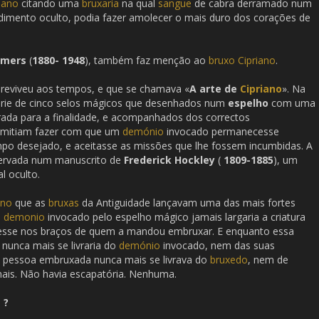
iano
citando uma
bruxaria
na qual
sangue
de cabra derramado num
imento oculto, podia fazer amolecer o mais duro dos corações de
mmers
(
1880- 1948
), também faz menção ao
bruxo
Cipriano
.
reviveu aos tempos, e que se chamava «
A arte de
Cipriano
». Na
serie de cinco selos mágicos que desenhados num
espelho
com uma
rada para a finalidade, e acompanhados dos correctos
rmitiam fazer com que um
demónio
invocado permanecesse
po desejado, e aceitasse as missões que lhe fossem incumbidas. A
servada num manuscrito de
Frederick Hockley
(
1809-1885
), um
l oculto.
ano
que as
bruxas
da Antiguidade lançavam uma das mais fortes
o
demonio
invocado pelo espelho mágico jamais largaria a criatura
esse nos braços de quem a mandou embruxar. E enquanto essa
o nunca mais se livraria do
demónio
invocado, nem das suas
 pessoa embruxada nunca mais se livrava do
bruxedo
, nem de
is. Não havia escapatória. Nenhuma.
s
?