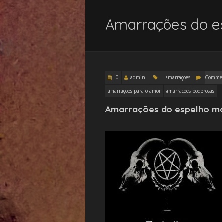
Amarrações do es
0
admin
amarraçoes
Commen
amarrações para o amor
amarrações poderosas
Amarrações do espelho má